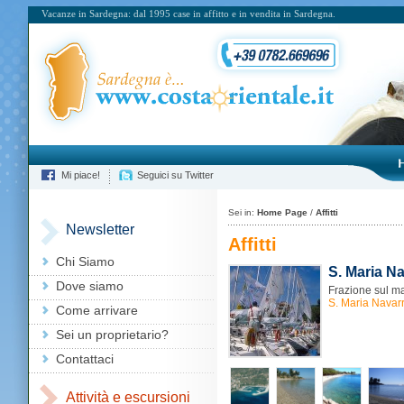
Vacanze in Sardegna: dal 1995 case in affitto e in vendita in Sardegna.
Mi piace!
Seguici su Twitter
Sei in:
Home Page
/
Affitti
Newsletter
Affitti
Chi Siamo
S. Maria N
Dove siamo
Frazione sul m
S. Maria Navar
Come arrivare
Sei un proprietario?
Contattaci
Attività e escursioni