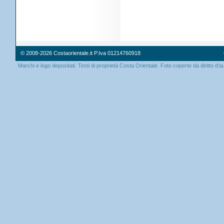
© 2008-2026 Costaorientale.it P.Iva 01214760918
Marchi e logo depositati. Testi di proprietà Costa Orientale. Foto coperte da diritto d