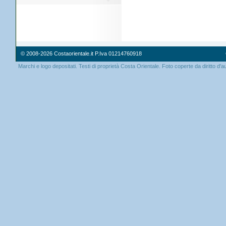
© 2008-2026 Costaorientale.it P.Iva 01214760918
Marchi e logo depositati. Testi di proprietà Costa Orientale. Foto coperte da diritto d