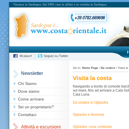
Vacanze in Sardegna: dal 1995 case in affitto e in vendita in Sardegna.
Mi piace!
Seguici su Twitter
Sei in:
Home Page
/
Da vedere
/ Visita la
Newsletter
Visita la costa
Chi Siamo
Navigando a bordo di comode barche
sul mare, fino ad arrivare a Cala Gol
Dove siamo
Cala Luna.
Come arrivare
Da visitare in Ogliastra
Sei un proprietario?
Contattaci
Ogliastra e Nuorese
Attività e escursioni
Ogliastra: cosa comprare