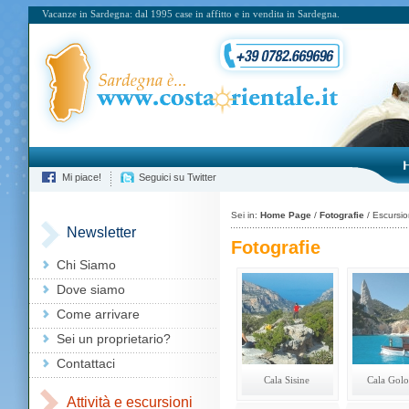
Vacanze in Sardegna: dal 1995 case in affitto e in vendita in Sardegna.
Mi piace!
Seguici su Twitter
Sei in:
Home Page
/
Fotografie
/ Escursio
Newsletter
Fotografie
Chi Siamo
Dove siamo
Come arrivare
Sei un proprietario?
Contattaci
Cala Sisine
Cala Golo
Attività e escursioni