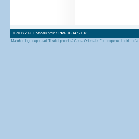
© 2008-2026 Costaorientale.it P.Iva 01214760918
Marchi e logo depositati. Testi di proprietà Costa Orientale. Foto coperte da diritto d