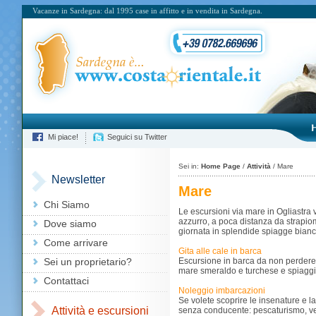
Vacanze in Sardegna: dal 1995 case in affitto e in vendita in Sardegna.
Mi piace!
Seguici su Twitter
Sei in:
Home Page
/
Attività
/ Mare
Newsletter
Mare
Chi Siamo
Le escursioni via mare in Ogliastra
azzurro, a poca distanza da strapiom
Dove siamo
giornata in splendide spiagge bian
Come arrivare
Gita alle cale in barca
Sei un proprietario?
Escursione in barca da non perdere,
mare smeraldo e turchese e spiaggia
Contattaci
Noleggio imbarcazioni
Se volete scoprire le insenature e l
Attività e escursioni
senza conducente: pescaturismo, veli