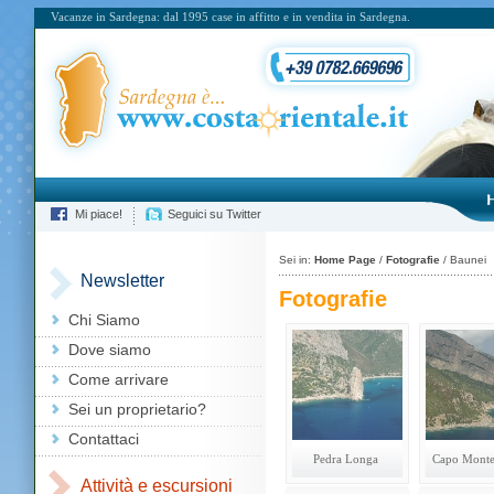
Vacanze in Sardegna: dal 1995 case in affitto e in vendita in Sardegna.
Mi piace!
Seguici su Twitter
Sei in:
Home Page
/
Fotografie
/ Baunei
Newsletter
Fotografie
Chi Siamo
Dove siamo
Come arrivare
Sei un proprietario?
Contattaci
Pedra Longa
Capo Monte
Attività e escursioni