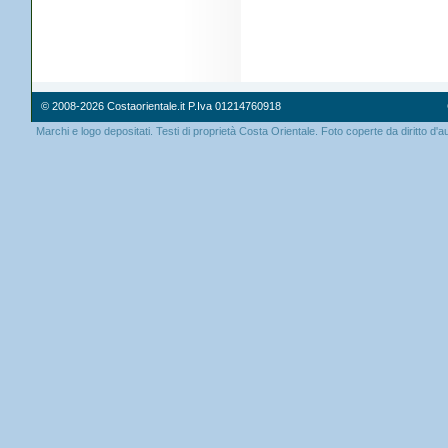
© 2008-2026 Costaorientale.it P.Iva 01214760918
Marchi e logo depositati. Testi di proprietà Costa Orientale. Foto coperte da diritto d