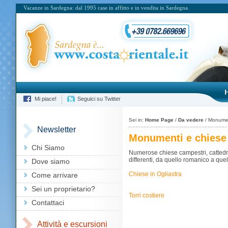
Vacanze in Sardegna: dal 1995 case in affitto e in vendita in Sardegna.
Mi piace!
Seguici su Twitter
Sei in:
Home Page
/
Da vedere
/ Monumen
Newsletter
Monumenti e chiese
Chi Siamo
Numerose chiese campestri, cattedrali
differenti, da quello romanico a que
Dove siamo
Chiese in Ogliastra
Come arrivare
Sei un proprietario?
Torri costiere
Contattaci
Attività e escursioni