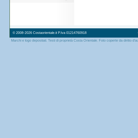
© 2008-2026 Costaorientale.it P.Iva 01214760918
Marchi e logo depositati. Testi di proprietà Costa Orientale. Foto coperte da diritto d